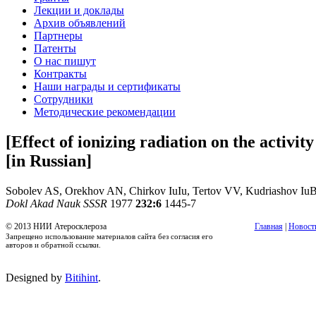
Лекции и доклады
Архив объявлений
Партнеры
Патенты
О нас пишут
Контракты
Наши награды и сертификаты
Сотрудники
Методические рекомендации
[Effect of ionizing radiation on the activi
[in Russian]
Sobolev AS, Orekhov AN, Chirkov IuIu, Tertov VV, Kudriashov Iu
Dokl Akad Nauk SSSR
1977
232:6
1445-7
© 2013 НИИ Атеросклероза
Главная
|
Новост
Запрещено использование материалов сайта без согласия его
авторов и обратной ссылки.
Designed by
Bitihint
.