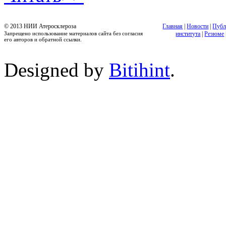
© 2013 НИИ Атеросклероза
Главная
|
Новости
|
Публ
Запрещено использование материалов сайта без согласия
института
|
Резюме
его авторов и обратной ссылки.
Designed by
Bitihint
.