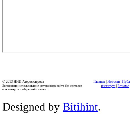
© 2013 НИИ Атеросклероза
Главная
|
Новости
|
Публ
Запрещено использование материалов сайта без согласия
института
|
Резюме
его авторов и обратной ссылки.
Designed by
Bitihint
.