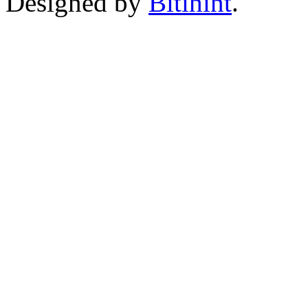
Designed by
Bitihint
.