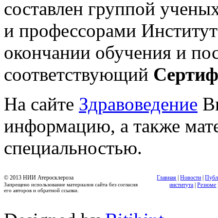
составлен группой ученых
и профессорами Института
окончании обучения и по
соответствующий
Сертиф
На сайте
Здравоведение
Вы
информацию, а также мат
специальностью.
© 2013 НИИ Атеросклероза
Главная
|
Новости
|
Публ
Запрещено использование материалов сайта без согласия
института
|
Резюме
его авторов и обратной ссылки.