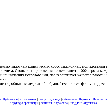
едению пилотных клинических кросс-секционных исследований н
о генеза. Стоимость проведения исследования - 1000 евро за к
 клинических исследований, что гарантирует качество работ и
тики.
ии подобных исследований, обращайтесь по телефонам и адресам
и
|
Публикации
|
Исследования
|
Лекции и доклады
|
Объявления
|
Партнеры
|
История ин
Структура организации
|
Контакты
|
Карта сайта
|
Вход для Сотрудников