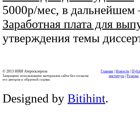
5000р/мес, в дальнейшем 
Заработная плата для вып
утверждения темы диссерт
© 2013 НИИ Атеросклероза
Главная
|
Новости
|
Публ
Запрещено использование материалов сайта без согласия
института
|
Резюме
его авторов и обратной ссылки.
Designed by
Bitihint
.