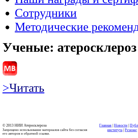
Сотрудники
Методические рекомен
Ученые: атеросклероз
>
Читать
© 2013 НИИ Атеросклероза
Главная
|
Новости
|
Публ
Запрещено использование материалов сайта без согласия
института
|
Резюме
его авторов и обратной ссылки.