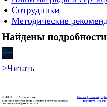
Сотрудники
Методические рекомен
Найдены подробности 
>
Читать
© 2013 НИИ Атеросклероза
Главная
|
Новости
|
Публ
Запрещено использование материалов сайта без согласия
института
|
Резюме
его авторов и обратной ссылки.