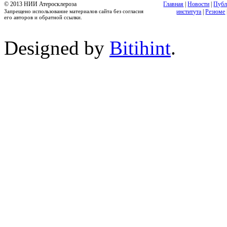
© 2013 НИИ Атеросклероза
Главная
|
Новости
|
Публ
Запрещено использование материалов сайта без согласия
института
|
Резюме
его авторов и обратной ссылки.
Designed by
Bitihint
.