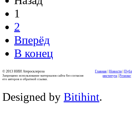
Назад
1
2
Вперёд
В конец
© 2013 НИИ Атеросклероза
Главная
|
Новости
|
Публ
Запрещено использование материалов сайта без согласия
института
|
Резюме
его авторов и обратной ссылки.
Designed by
Bitihint
.