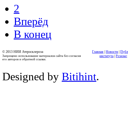
2
Вперёд
В конец
© 2013 НИИ Атеросклероза
Главная
|
Новости
|
Публ
Запрещено использование материалов сайта без согласия
института
|
Резюме
его авторов и обратной ссылки.
Designed by
Bitihint
.