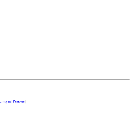
ститута
|
Резюме
|