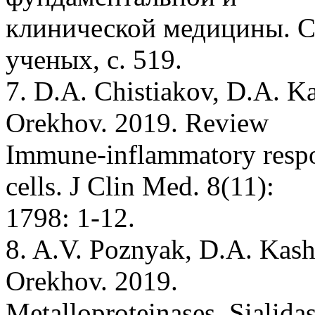
клинической медицины. С
ученых, с. 519.
7. D.A. Chistiakov, D.A. Ka
Orekhov. 2019. Review
Immune-inflammatory respons
cells. J Clin Med. 8(11):
1798: 1-12.
8. A.V. Poznyak, D.A. Kash
Orekhov. 2019.
Metalloproteinases, Siali