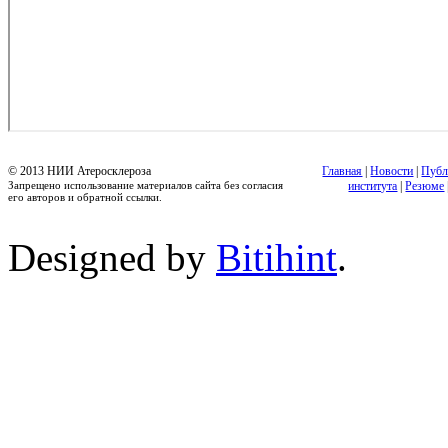
© 2013 НИИ Атеросклероза
Главная
|
Новости
|
Публ
Запрещено использование материалов сайта без согласия
института
|
Резюме
его авторов и обратной ссылки.
Designed by
Bitihint
.